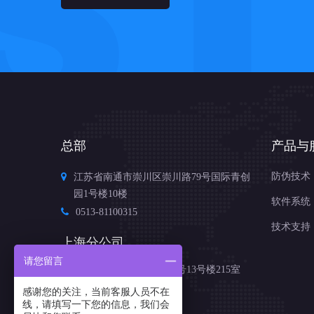
总部
产品与
防伪技术
江苏省南通市崇川区崇川路79号国际青创
园1号楼10楼
软件系统
0513-81100315
技术支持
上海分公司
请您留言
上海市杨浦区国伟路135号13号楼215室
021-65688980
感谢您的关注，当前客服人员不在
线，请填写一下您的信息，我们会