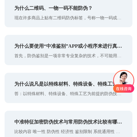
发明创造而成。 中准特征加密防伪技术具有以下特点：
为什么二维码、一物一码不能防伪？
（1）标识唯一 防伪信息是在生产过程中利用专门设备高
速随机生成的，不同标识上的特征信息和防伪认证信息完
现在许多商品上贴有二维码防伪标签，号称一物一码或其
全不一样，任何一枚防伪标识都是唯一的，没有另
他名称，用微信一扫立刻就可以知道真伪，这看起来很美
妙，但实际上没有防伪作用，包括央视在内已有大量的媒
体进行了报道。 那么，为什么二维码和一物一码不能防伪
为什么要使用“中准鉴别”APP或小程序来进行真伪
呢？ 首先，二维码是可以伪造复制的。二维码无论是加密
的还是不加密的，有形的还是无形的，大的还是小的，黑
首先，防伪鉴别是一项非常专业复杂的技术，不可能用非
鉴别？
白的还是彩色的，遮盖的还是不遮盖的，都是记
常简单的方法去实现。 长久以来假冒屡禁不绝，但许多人
又寄希望于用微信扫二维码这样简单的方法去识别真伪，
杜绝假冒。无数事实证明，任何用微信扫二维码的防伪技
为什么说凡是以特殊材料、特殊设备、特殊工艺为
术都是可以假冒的，所以世界上不存在扫一下二维码就能
解决防伪问题的防伪技术。 其次，相对于其他真伪鉴别方
答：以特殊材料、特殊设备、特殊工艺为前提的防伪技术
前提的防伪技术都是可伪造的？
法，使用“中准鉴别”APP或小程序是最方便有效的。
其根本特征就是以材料、设备和工艺的独占性、稀有性为
根本手段，生产出相应的防伪产品，如：防伪纸张、防伪
油墨、防伪印刷设备等等就属于这类产品，这类产品的特
中准特征加密防伪技术与常用防伪技术比较有哪些
点是一旦使用，每个产品上的防伪特征几乎一样，当造假
者不拥有这些特殊的材料、设备和工艺时，这些防伪产品
比较内容 唯一性 防伪性 经济性 鉴别限制 系统通用性 特
不同？