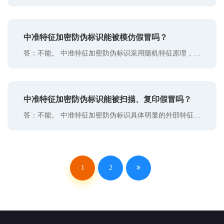
就有较好的防伪效果，但设备、材料和工艺总是会扩散
征防伪 所有标识都是唯一的，任何人包
的，一旦造假者拥有这些材料、设备和工
中准特征加密防伪标识能被模仿假冒吗？
答：不能。 中准特征加密防伪标识采用随机特征原理，就
好像随手撒了一把五颜六色、金光闪闪的沙子在上面一
样，其结构形态千变万化，任何人，包括标签的生产者都
无法再生产出另一枚一模一样的防伪标识。因此，造假者
中准特征加密防伪标识能被扫描、复印假冒吗？
无法仿造出另一枚一模一样的防伪标识。
答：不能。 中准特征加密防伪标识具体明显的外部特征，
晃动观察时具有彩色的金属光泽，一眼就能看出来，手摸
有明显的凹凸感，非印刷的平面图案。 扫描、复印只能得
到平面图案，不可能将颗粒等物质扫描、复印过去，眼睛
一看、手一摸立刻就能辨别标签的真伪。再用中准鉴别
1
2
app或小程序就能很方便地鉴别出标识的真伪。 所以，用
扫描、复印的方式是无法假冒的。