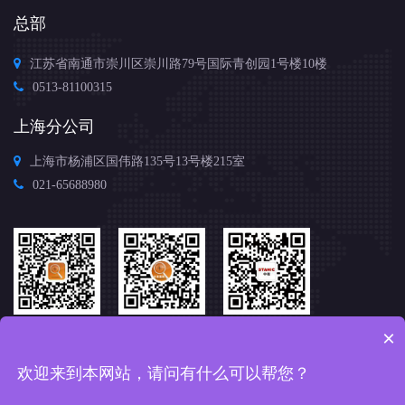
总部
江苏省南通市崇川区崇川路79号国际青创园1号楼10楼
0513-81100315
上海分公司
上海市杨浦区国伟路135号13号楼215室
021-65688980
扫码下载
扫码打开
关注中准公众号
×
"中准鉴别"app
"中准鉴别"小程序
欢迎来到本网站，请问有什么可以帮您？