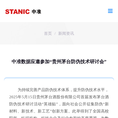
首页
/
新闻资讯
中准数据应邀参加“贵州茅台防伪技术研讨会”
为持续完善产品防伪技术体系，提升防伪技术水平，
2025年5月15日贵州茅台酒股份有限公司首届
发布茅台酒
防伪技术研讨活动
“英雄贴”，面向社会公开征集防伪“新
材料、新技术、新工艺”创新方案。此举得到了全国高校