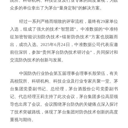
院所、科研机构、科技企业及行业专家的高度重视，为
数
众多的单位拿出了为茅台
“量身定制”的解决方案。
经过一系列严格而细致的评审流程，最终有
29家单位
入选，组成了强大的技术“智慧团”。中准数据的“中准特
征加密智能识别防伪技术+镭射防伪技术”方案也脱颖而
出，成功入选。2025年6月24日，中准数据公司代表应邀
前往深圳，参加“贵州茅台防伪技术研讨会”，共同探讨和
交流防伪技术的创新与发展。
中国防伪行业协会第五届理事会理事长殷荣伍，有关
高校院所、科研机构、科技企业及行业专家共聚一堂。茅
台集团党委副书记、总经理，茅台酒股份公司党委副书
记、代总经理王莉主持了此次会议，茅台集团多位高层领
导也出席了会议。会议围绕茅台防伪的关键痛点深入探讨
了技术突破路线，体现了茅台集团对防伪技术创新的高度
重视与期待。